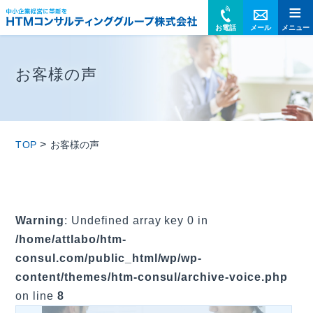
≡
HTMコンサルティン
お電話
メール
メニュー
お客様の声
>
TOP
お客様の声
Warning
: Undefined array key 0 in
/home/attlabo/htm-
consul.com/public_html/wp/wp-
content/themes/htm-consul/archive-voice.php
on line
8